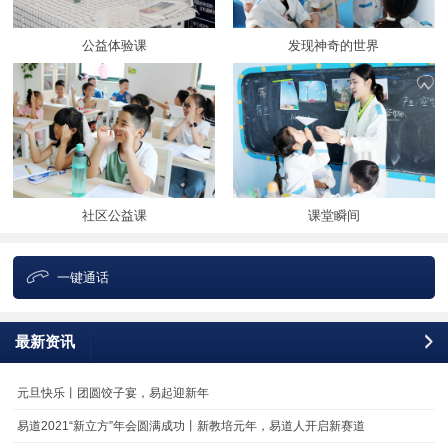
公益体验课
发现神奇的世界
社区公益课
课堂瞬间
一键通话
最新资讯
更
元旦快乐丨团圆饺子宴，易起迎新年
易道2021“新立方”年会圆满成功丨新教培元年，易道人开启新赛道