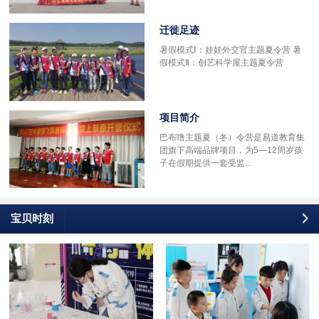
迁徙足迹
多
暑假模式Ⅰ：娃娃外交官主题夏令营 暑
假模式Ⅱ：创艺科学屋主题夏令营
项目简介
巴布噜主题夏（冬）令营是易道教育集
团旗下高端品牌项目，为5—12周岁孩
子在假期提供一套受监...
宝贝时刻
更