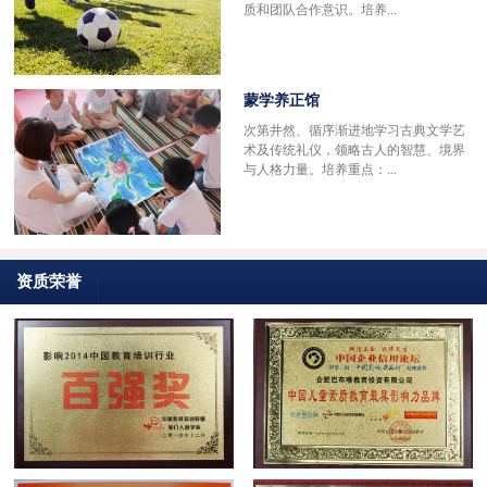
质和团队合作意识。培养...
蒙学养正馆
次第井然、循序渐进地学习古典文学艺
术及传统礼仪，领略古人的智慧、境界
与人格力量。培养重点：...
资质荣誉