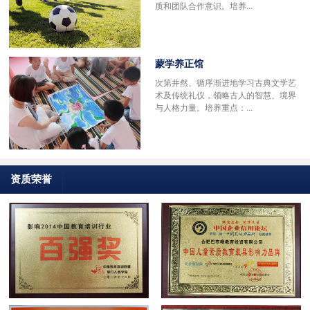
质和团队合作意识。培养...
蒙学养正馆
次第井然、循序渐进地学习古典文学艺
术及传统礼仪，领略古人的智慧、境界
与人格力量。培养重点：...
资质荣誉