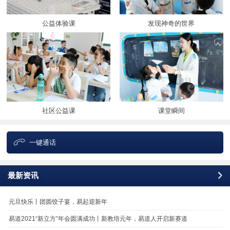
公益体验课
发现神奇的世界
社区公益课
课堂瞬间
一键通话
最新资讯
更
元旦快乐丨团圆饺子宴，易起迎新年
易道2021“新立方”年会圆满成功丨新教培元年，易道人开启新赛道