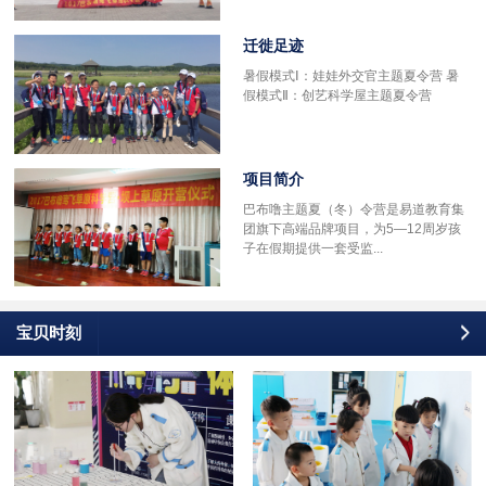
迁徙足迹
多
暑假模式Ⅰ：娃娃外交官主题夏令营 暑
假模式Ⅱ：创艺科学屋主题夏令营
项目简介
巴布噜主题夏（冬）令营是易道教育集
团旗下高端品牌项目，为5—12周岁孩
子在假期提供一套受监...
宝贝时刻
更